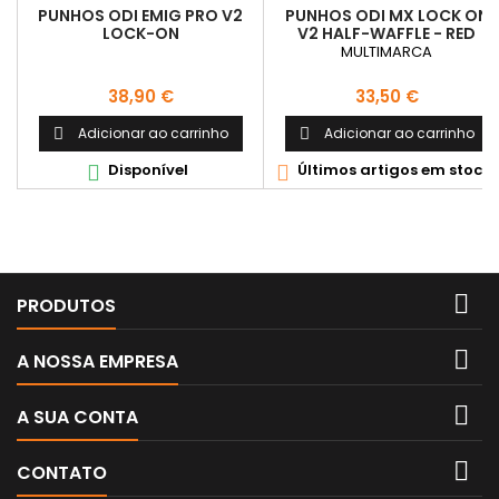
PUNHOS ODI EMIG PRO V2
PUNHOS ODI MX LOCK ON
LOCK-ON
V2 HALF-WAFFLE - RED
VERMELHO/BRANCO
MULTIMARCA
Preço
Preço
38,90 €
33,50 €
Adicionar ao carrinho
Adicionar ao carrinho


Disponível
Últimos artigos em stock



PRODUTOS

A NOSSA EMPRESA

A SUA CONTA

CONTATO