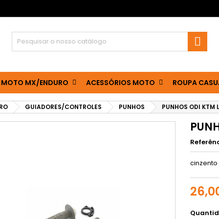

 MOTO MX/ENDURO
ACESSÓRIOS MOTO
ROUPA CASU
RO
GUIADORES/CONTROLES
PUNHOS
PUNHOS ODI KTM 
PUNH
Referên
cinzento
26,0
Quanti