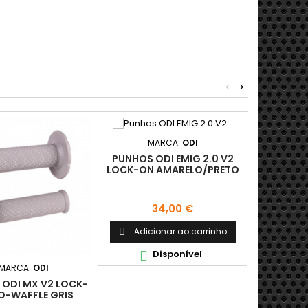
<
>
MARCA:
ODI
M
PUNHOS ODI EMIG 2.0 V2
LOCK-ON AMARELO/PRETO
PUNHOS 
WAFFLE S
Preço
34,00 €
Adicionar ao carrinho

Adici

Disponível

D

MARCA:
ODI
ODI MX V2 LOCK-
O-WAFFLE GRIS