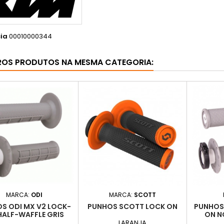
ia
00010000344
ROS PRODUTOS NA MESMA CATEGORIA:
MARCA:
ODI
MARCA:
SCOTT
S ODI MX V2 LOCK-
PUNHOS SCOTT LOCK ON
PUNHOS 
HALF-WAFFLE GRIS
ON N
LARANJA