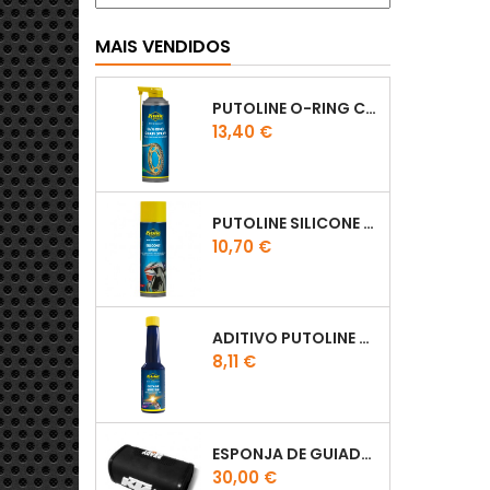
MAIS VENDIDOS
PUTOLINE O-RING CHAIN LUBE - SPRAY CORRENTE - 0,5 LT
Preço
13,40 €
PUTOLINE SILICONE SPRAY
Preço
10,70 €
ADITIVO PUTOLINE OCTANE BOOSTER 150ML
Preço
8,11 €
ESPONJA DE GUIADOR KTM
Preço
30,00 €