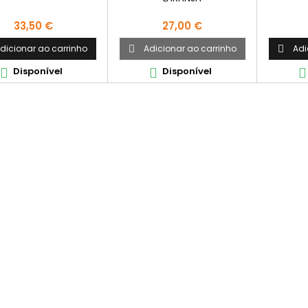
Preço
Preço
33,50 €
27,00 €
dicionar ao carrinho
Adicionar ao carrinho
Adi


Disponível
Disponível


