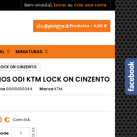
Bem-vindo(a),
Entrar
ou
Criar uma conta
shopping_cart
Carrinho:
0
Produtos - 0,00 €
AL
MINIATURAS
LOCK ON CINZENTO
OS ODI KTM LOCK ON CINZENTO
cia
00010000344
Marca
KTM
0 €
Com IVA
dade