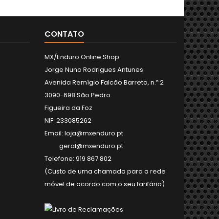
CONTATO
MX/Enduro Online Shop
Jorge Nuno Rodrigues Antunes
Avenida Remígio Falcão Barreto, n.º 2
3090-698 São Pedro
Figueira da Foz
NIF: 233085262
Email: loja@mxenduro.pt
geral@mxenduro.pt
Telefone: 919 867 802
(Custo de uma chamada para a rede
móvel de acordo com o seu tarifário)