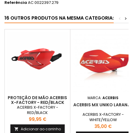
Referência
AC 0022397.279
16 OUTROS PRODUTOS NA MESMA CATEGORIA:
<
>
PROTEÇÃO DE MÃO ACERBIS
MARCA:
ACERBIS
X-FACTORY - RED/BLACK
ACERBIS MX UNIKO LARANJA
ACERBIS X-FACTORY -
RED/BLACK
ACERBIS X-FACTORY -
Preço
99,95 €
WHITE/YELLOW
Preço
35,00 €
Adicionar ao carrinho
