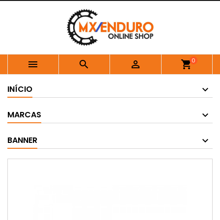
0



shopping_cart
INÍCIO
MARCAS
BANNER