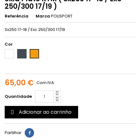
250/300 17/19 )
Referência
Marca
POLISPORT
Sx250 17-18 / Exc 250/300 17/19
Cor
Branco
Preto
Laranja
65,00 €
Com IVA
Quantidade
Adicionar ao carrinho

Partilhar