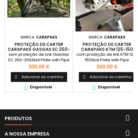
MARCA:
CARAPAKS
MARCA:
CARAPAKS
PROTEÇÃO DE CARTER
PROTEÇÃO DE CARTER
CARAPAKS GASGAS EC 250-
CARAPAKS KTM 125-150
300 2018/19 SEM PROT. LINK
2013/16 SEM PROT. LINK
sem proteção de Link GasGas
com proteção de link KTM 125-
EC 250-300Skid Plate with Pipe
150Skid Plate with Pipe
GuardMY2018-2019
GuardMY2013-2016
Preço
Preço
300,00 €
300,00 €
Adicionar ao carrinho
Adicionar ao carrinho


Disponível
Disponível



PRODUTOS

A NOSSA EMPRESA