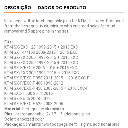
DESCRIÇÃO
DADOS DO PRODUTO
Foot pegs with interchangeable pins for KTM dirt bikes. Produced
from the best quality aluminium with enlarged holes for mud
removal and 5 spare pins in the set.
Fits:
KTM SX/EXC 125 1999-2015 + 2016 EXC
KTM SX 144/150 2008-2015 + 2016 EXC
KTM SX/EXC 200 1998-2015 + 2016 EXC
KTM SX/EXC 250 1998-2015 + 2016 EXC
KTM SX-F/EXC-F 2006-2015 + 2016 EXC
KTM SX/EXC 300 1998-2015 + 2016 EXC
KTM SX-F/EXC-F 350 2011-2015 + 2016 EXC-F
KTM SX-F/EXC-F 400 1998-2012
KTM SX-F/EXC-F 450 2003-2015 + 2016 EXC-F
KTM EXC-F 500 2011-2016
KTM SX-F 505 2008-2012
KTM SX-F/EXC-F 525 2003-2006
Material:
best quality aluminium
Pins:
interchangeable, 2x 17 + 5 additional pins
Color:
anodized color
Package:
Containts two foot pegs (left + right), additional pins.