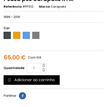
Referência
#FP012
Marca
Carapaks
1999 - 2016
Cor
Laranja
Azul
Titanium
Preto
65,00 €
Com IVA
Quantidade
Adicionar ao carrinho

Partilhar