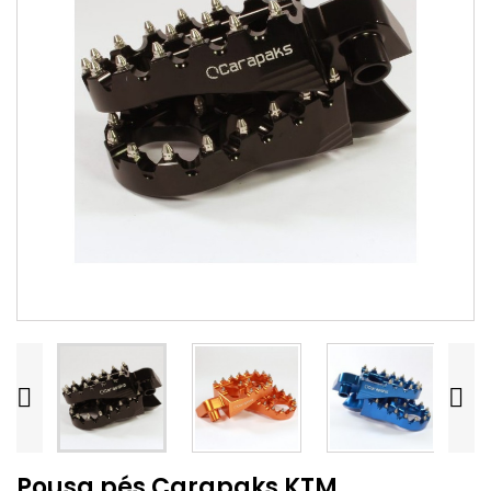


Pousa pés Carapaks KTM