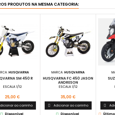
ROS PRODUTOS NA MESMA CATEGORIA:
RCA:
HUSQVARNA
MARCA:
HUSQVARNA
M
QVARNA SM 450 R
HUSQVARNA FC 450 JASON
SUZ
ANDRESON
ESCALA 1/12
ESCALA 1/12
Preço
Preço
25,00 €
35,00 €
dicionar ao carrinho
Adicionar ao carrinho
Adi


Disponível
Disponível
Último


