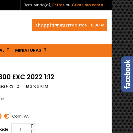
Bem-vindo(a),
Entrar
ou
Criar uma conta
shopping_cart
Carrinho:
0
Produtos - 0,00 €
AL
MINIATURAS
00 EXC 2022 1:12
cia
NRS1:12
Marca
KTM
/12
0 €
Com IVA
dade