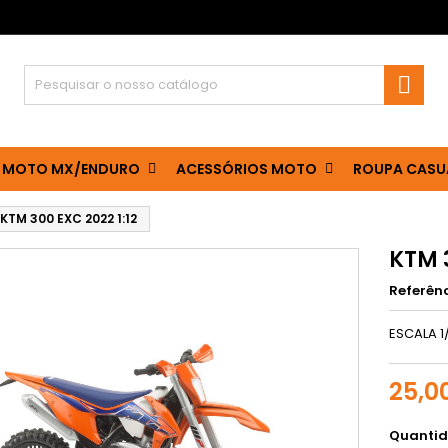

 MOTO MX/ENDURO
ACESSÓRIOS MOTO
ROUPA CASU
KTM 300 EXC 2022 1:12
KTM 3
Referên
ESCALA 1
25,0
Quanti