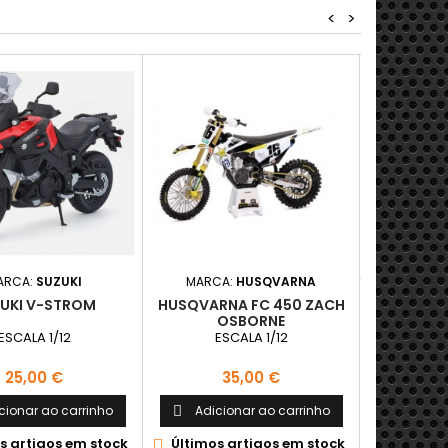
<
>
MAR
HONDA CRF
ES
P
3
Adici

D

ARCA:
SUZUKI
MARCA:
HUSQVARNA
UKI V-STROM
HUSQVARNA FC 450 ZACH
OSBORNE
ESCALA 1/12
ESCALA 1/12
Preço
Preço
25,00 €
35,00 €
cionar ao carrinho
Adicionar ao carrinho

s artigos em stock
Últimos artigos em stock
