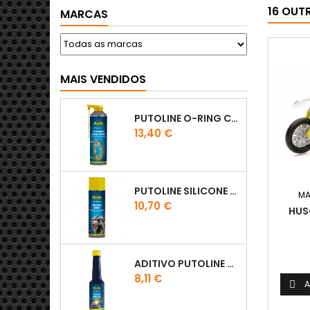
16 OUT
MARCAS
MAIS VENDIDOS
PUTOLINE O-RING CHAIN LUBE - SPRAY CORRENTE - 0,5 LT
Preço
13,40 €
PUTOLINE SILICONE SPRAY
MA
Preço
10,70 €
HUS
ADITIVO PUTOLINE OCTANE BOOSTER 150ML
Preço
8,11 €
A
