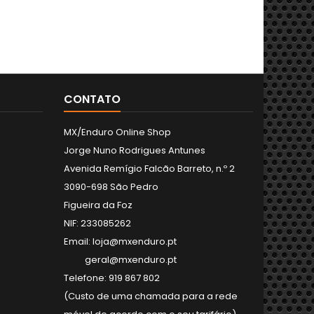
CONTATO
MX/Enduro Online Shop
Jorge Nuno Rodrigues Antunes
Avenida Remígio Falcão Barreto, n.º 2
3090-698 São Pedro
Figueira da Foz
NIF: 233085262
Email: loja@mxenduro.pt
geral@mxenduro.pt
Telefone: 919 867 802
(Custo de uma chamada para a rede