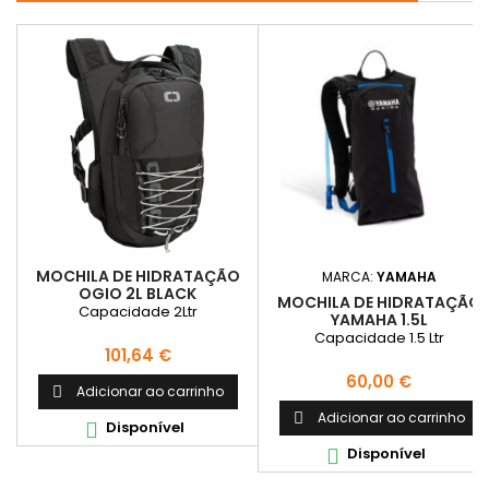
MOCHILA DE HIDRATAÇÃO
MARCA:
YAMAHA
OGIO 2L BLACK
MOCHILA DE HIDRATAÇÃO
Capacidade 2Ltr
YAMAHA 1.5L
Capacidade 1.5 Ltr
Preço
101,64 €
Preço
60,00 €
Adicionar ao carrinho

Adicionar ao carrinho

Disponível

Disponível
