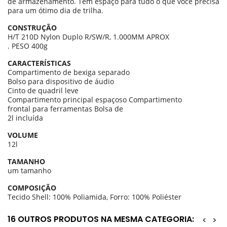
de armazenamento.
Tem espaço para tudo o que você precisa
para um ótimo dia de trilha.
CONSTRUÇÃO
H/T 210D Nylon Duplo R/SW/R, 1.000MM APROX
.
PESO 400g
CARACTERÍSTICAS
Compartimento de bexiga separado
Bolso para dispositivo de áudio
Cinto de quadril leve
Compartimento principal espaçoso Compartimento
frontal para ferramentas Bolsa de
2l incluída
VOLUME
12l
TAMANHO
um tamanho
COMPOSIÇÃO
Tecido Shell: 100% Poliamida, Forro: 100% Poliéster
16 OUTROS PRODUTOS NA MESMA CATEGORIA:
<
>