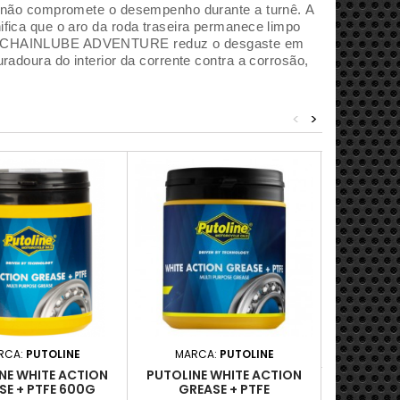
não compromete o desempenho durante a turnê.
A
fica que o aro da roda traseira permanece limpo
 CHAINLUBE ADVENTURE reduz o desgaste em
adoura do interior da corrente contra a corrosão,
<
>
MARC
PUTOLINE
Adici

D

RCA:
PUTOLINE
MARCA:
PUTOLINE
NE WHITE ACTION
PUTOLINE WHITE ACTION
SE + PTFE 600G
GREASE + PTFE