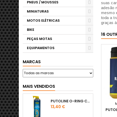
PNEUS / MOUSSES
suas car
adesão m
MINIATURAS
mesmo em
toda a t
MOTOS ELÉTRICAS
graças à
BIKE
16 OUT
PEÇAS MOTAS
EQUIPAMENTOS
MARCAS
MAIS VENDIDOS
PUTOLINE O-RING CHAIN LUBE - SPRAY CORRENTE - 0,5 LT
Preço
13,40 €
PUTOL