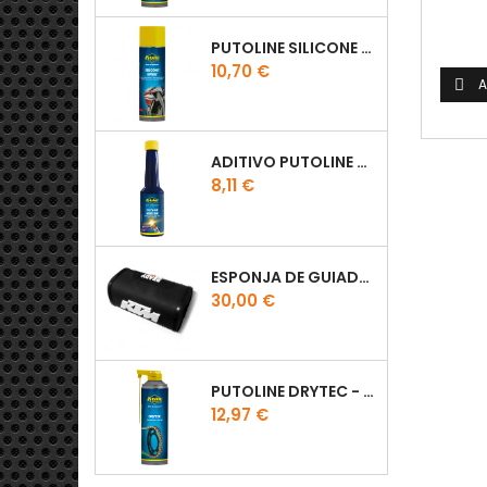
PUTOLINE SILICONE SPRAY
Preço
10,70 €
A

ADITIVO PUTOLINE OCTANE BOOSTER 150ML
Preço
8,11 €
ESPONJA DE GUIADOR KTM
Preço
30,00 €
PUTOLINE DRYTEC - SPRAY CORRENTE RACE - 0,5 LT
Preço
12,97 €