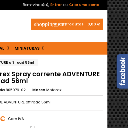
Bem-vindo(a),
Entrar
ou
Criar uma conta
shopping_cart
Carrinho:
0
Produtos - 0,00 €
AL
MINIATURAS
TURE off road 56ml
rex Spray corrente ADVENTURE
road 56ml
cia
805979-02
Marca
Motorex
E ADVENTURE off road 56ml
 €
Com IVA