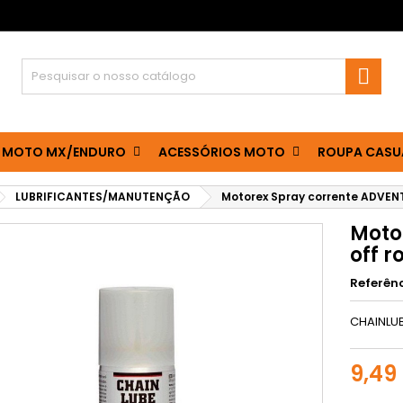

 MOTO MX/ENDURO
ACESSÓRIOS MOTO
ROUPA CASU
LUBRIFICANTES/MANUTENÇÃO
Motorex Spray corrente ADVEN
Moto
off 
Referên
CHAINLUB
9,49