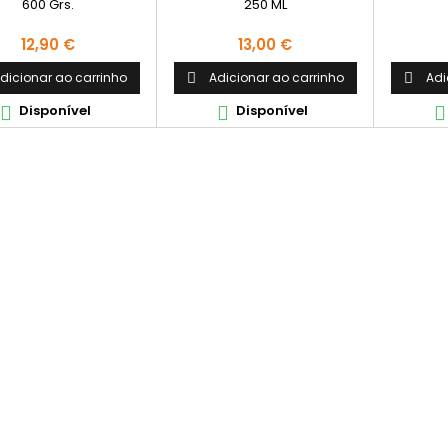
600 Grs.
250 ML
Preço
Preço
12,90 €
13,00 €
dicionar ao carrinho
Adicionar ao carrinho
Adi


Disponível
Disponível


