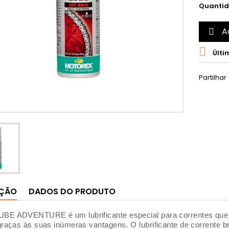
Quanti
A


Últi
Partilhar
IÇÃO
DADOS DO PRODUTO
E ADVENTURE é um lubrificante especial para correntes que i
graças às suas inúmeras vantagens.
O lubrificante de corrente 