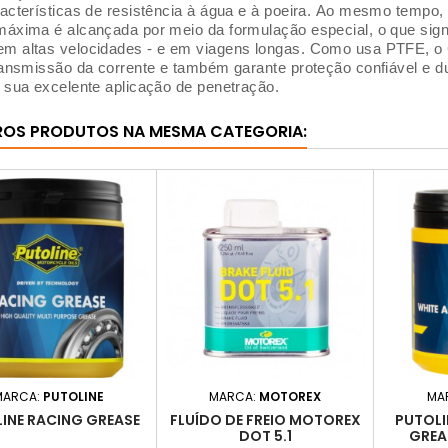
acterísticas de resistência à água e à poeira.
Ao mesmo tempo, 
áxima é alcançada por meio da formulação especial, o que signi
 altas velocidades - e em viagens longas.
Como usa PTFE, o
ransmissão da corrente e também garante proteção confiável e dur
 sua excelente aplicação de penetração.
ROS PRODUTOS NA MESMA CATEGORIA:
MARCA:
PUTOLINE
MARCA:
MOTOREX
MA
INE RACING GREASE
FLUÍDO DE FREIO MOTOREX
PUTOLI
DOT 5.1
GREA