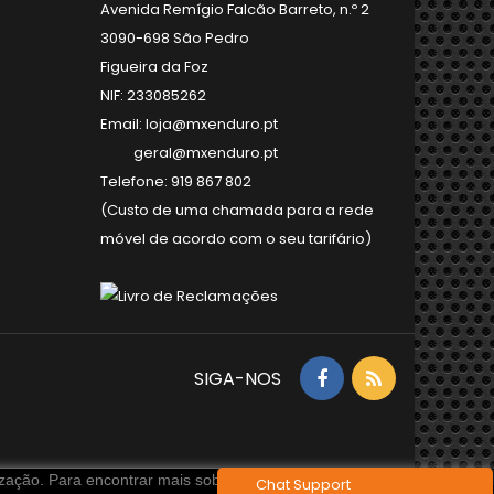
Avenida Remígio Falcão Barreto, n.º 2
3090-698 São Pedro
Figueira da Foz
NIF: 233085262
Email: loja@mxenduro.pt
geral@mxenduro.pt
Telefone: 919 867 802
(Custo de uma chamada para a rede
móvel de acordo com o seu tarifário)
SIGA-NOS
ização. Para encontrar mais sobre os cookies utilizados consulte:
Chat Support