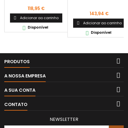
WHITE20
Preço
118,95 €
Preço
143,94 €
Adicionar ao carrinho

Adicionar ao carrinho

Disponível

Disponível


PRODUTOS

A NOSSA EMPRESA

A SUA CONTA

CONTATO
NEWSLETTER