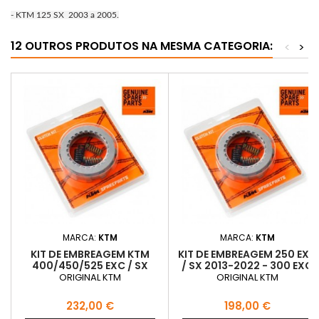
- KTM 125 SX 2003 a 2005.
12 OUTROS PRODUTOS NA MESMA CATEGORIA:
<
>
MARCA:
KTM
MARCA:
KTM
KIT DE EMBREAGEM KTM
KIT DE EMBREAGEM 250 EXC
400/450/525 EXC / SX
/ SX 2013-2022 - 300 EXC
2006-2007
2013-2022
ORIGINAL KTM
ORIGINAL KTM
Preço
Preço
232,00 €
198,00 €