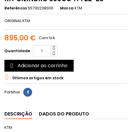
Referência
55730238000
Marca
KTM
ORIGINAL KTM
895,00 €
Com IVA
Quantidade
Adicionar ao carrinho


Últimos artigos em stock
Partilhar
DESCRIÇÃO
DADOS DO PRODUTO
KTM