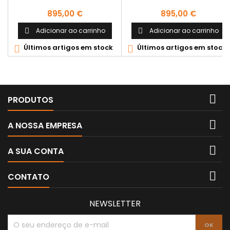
Preço
Preço
895,00 €
895,00 €
Adicionar ao carrinho
Adicionar ao carrinho


Últimos artigos em stock
Últimos artigos em stock



PRODUTOS

A NOSSA EMPRESA

A SUA CONTA

CONTATO
NEWSLETTER