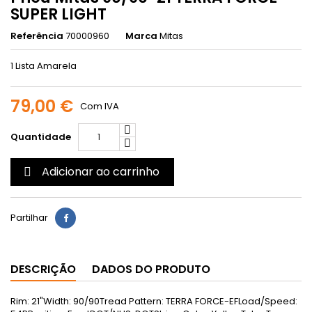
SUPER LIGHT
Referência
70000960
Marca
Mitas
1 Lista Amarela
79,00 €
Com IVA
Quantidade
Adicionar ao carrinho

Partilhar
DESCRIÇÃO
DADOS DO PRODUTO
Rim: 21"Width: 90/90Tread Pattern: TERRA FORCE-EFLoad/Speed: