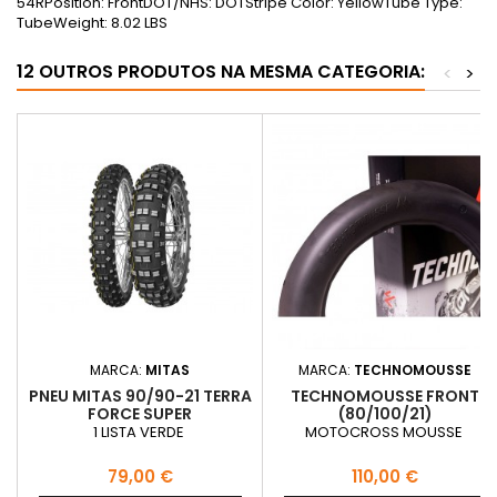
54RPosition: FrontDOT/NHS: DOTStripe Color: YellowTube Type:
TubeWeight: 8.02 LBS
12 OUTROS PRODUTOS NA MESMA CATEGORIA:
<
>
MARCA:
MITAS
MARCA:
TECHNOMOUSSE
PNEU MITAS 90/90-21 TERRA
TECHNOMOUSSE FRONT
FORCE SUPER
(80/100/21)
1 LISTA VERDE
MOTOCROSS MOUSSE
Preço
Preço
79,00 €
110,00 €