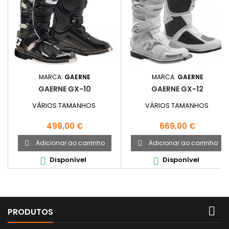
MARCA:
GAERNE
MARCA:
GAERNE
GAERNE GX-10
GAERNE GX-12
VÁRIOS TAMANHOS
VÁRIOS TAMANHOS
Preço
Preço
499,00 €
669,00 €
Adicionar ao carrinho
Adicionar ao carrinho


Disponível
Disponível



PRODUTOS