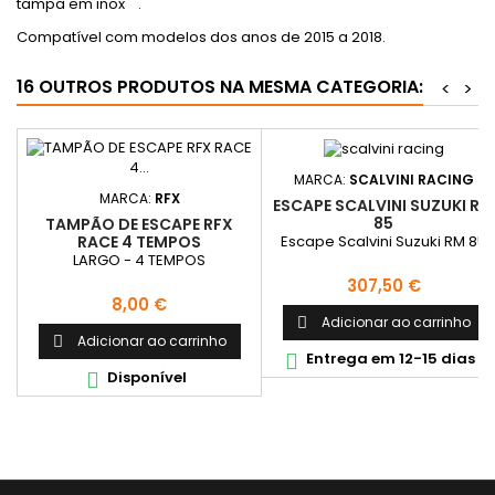
tampa em inox
.
Compatível com modelos dos anos de 2015 a 2018.
16 OUTROS PRODUTOS NA MESMA CATEGORIA:
<
>
MARCA:
SCALVINI RACING
MARCA:
RFX
ESCAPE SCALVINI SUZUKI RM
85
TAMPÃO DE ESCAPE RFX
Escape Scalvini Suzuki RM 85
RACE 4 TEMPOS
LARGO - 4 TEMPOS
Preço
307,50 €
Preço
8,00 €
Adicionar ao carrinho

Adicionar ao carrinho

Entrega em 12-15 dias

Disponível
