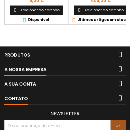
Preço
Preço
5,00 €
455,00 €
Adicionar ao carrinho
Adicionar ao carrinho


Disponível
Últimos artigos em stock



PRODUTOS

A NOSSA EMPRESA

A SUA CONTA

CONTATO
NEWSLETTER