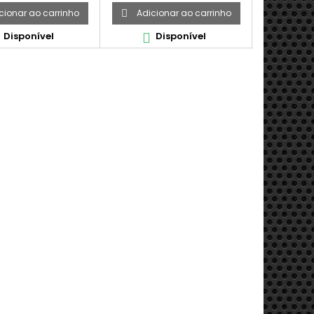
cionar ao carrinho
Adicionar ao carrinho
Adici


Disponível
Disponível
D

