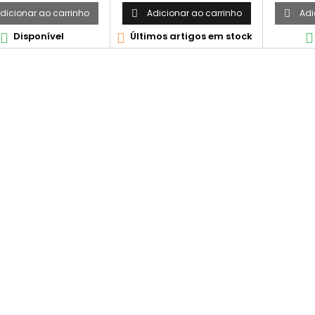
dicionar ao carrinho
Adicionar ao carrinho
Adi


Disponível
Últimos artigos em stock


