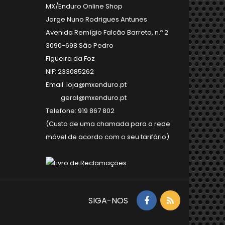
MX/Enduro Online Shop
Jorge Nuno Rodrigues Antunes
Avenida Remígio Falcão Barreto, n.º 2
3090-698 São Pedro
Figueira da Foz
NIF: 233085262
Email: loja@mxenduro.pt
geral@mxenduro.pt
Telefone: 919 867 802
(Custo de uma chamada para a rede
móvel de acordo com o seu tarifário)
SIGA-NOS