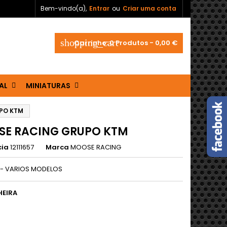
Bem-vindo(a),
Entrar
ou
Criar uma conta
shopping_cart
Carrinho:
0
Produtos - 0,00 €
AL
MINIATURAS
PO KTM
E RACING GRUPO KTM
cia
12111657
Marca
MOOSE RACING
 - VARIOS MODELOS
HEIRA