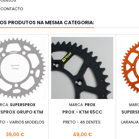
MODELOS
M CONTACTO
ROS PRODUTOS NA MESMA CATEGORIA:
RCA:
SUPERSPROX
MARCA:
PROX
MAR
RSPROX GRUPO KTM
PROX - KTM 65CC
SUPERS
TO - VARIOS MODELOS
PRETO - 46 DENTES
LARANJA
Preço
Preço
39,00 €
49,00 €