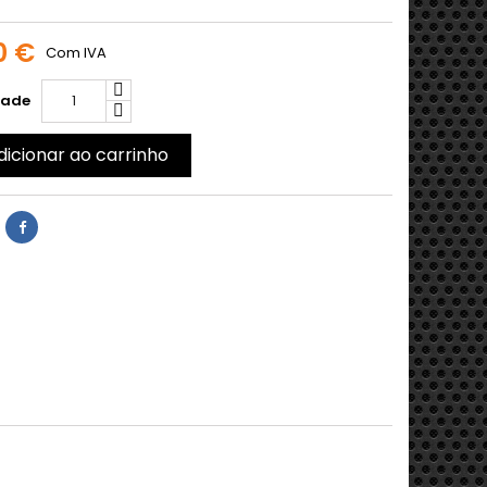
0 €
Com IVA
dade
dicionar ao carrinho