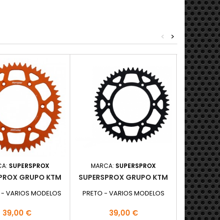
<
>
CA:
SUPERSPROX
MARCA:
SUPERSPROX
MARCA:
PROX GRUPO KTM
SUPERSPROX GRUPO KTM
MOOSE 
 - VARIOS MODELOS
PRETO - VARIOS MODELOS
PRETO - 
Preço
Preço
P
39,00 €
39,00 €
3