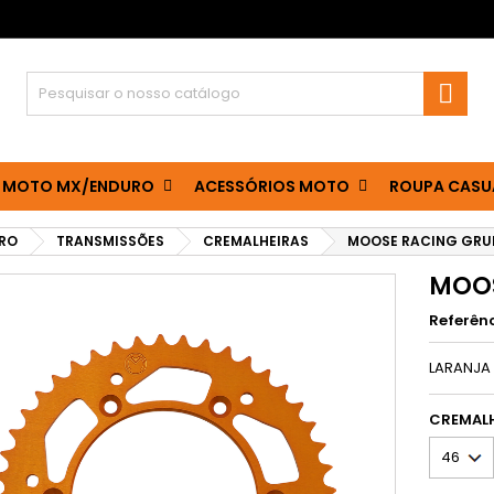

 MOTO MX/ENDURO
ACESSÓRIOS MOTO
ROUPA CASU
RO
TRANSMISSÕES
CREMALHEIRAS
MOOSE RACING GRU
MOOS
Referên
LARANJA
CREMAL