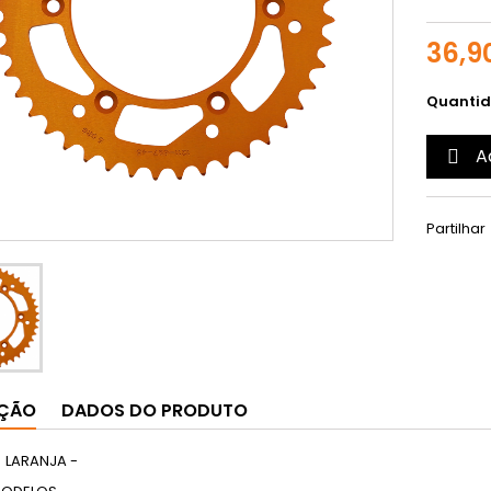
36,9
Quanti
A

Partilhar
IÇÃO
DADOS DO PRODUTO
 LARANJA -