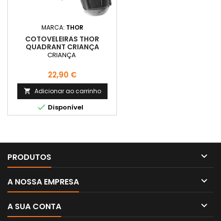
MARCA:
THOR
COTOVELEIRAS THOR
QUADRANT CRIANÇA
CRIANÇA
Preço
22,90 €
Adicionar ao carrinho


Disponível

PRODUTOS

A NOSSA EMPRESA

A SUA CONTA