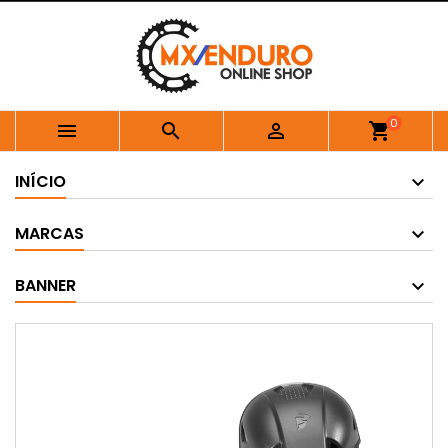
0



shopping_cart
INÍCIO
MARCAS
BANNER