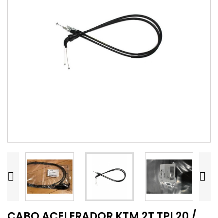


CABO ACELERADOR KTM 2T TPI 20 /