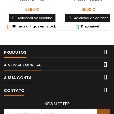
Preço
Preço
21,90 €
19,00 €
Adicionar ao carrinho
Adicionar ao carrinho


Últimos artigos em stock
Disponível



PRODUTOS

A NOSSA EMPRESA

A SUA CONTA

CONTATO
NEWSLETTER