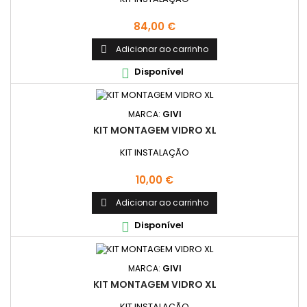
Preço
84,00 €
Adicionar ao carrinho

Disponível

MARCA:
GIVI
KIT MONTAGEM VIDRO XL
KIT INSTALAÇÃO
Preço
10,00 €
Adicionar ao carrinho

Disponível

MARCA:
GIVI
KIT MONTAGEM VIDRO XL
KIT INSTALAÇÃO