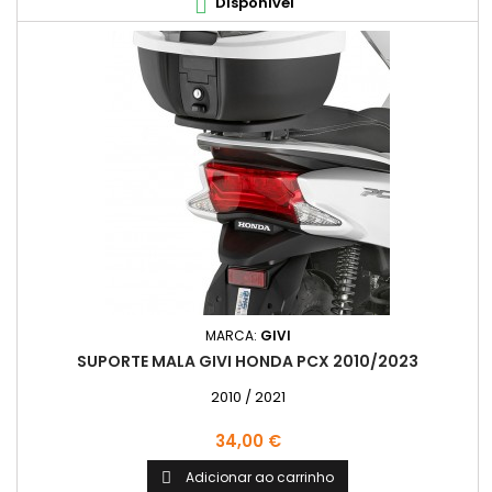
Disponível

MARCA:
GIVI
SUPORTE MALA GIVI HONDA PCX 2010/2023
2010 / 2021
Preço
34,00 €
Adicionar ao carrinho
