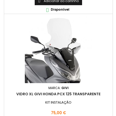
Adicionar ao carrinho

Disponível

MARCA:
GIVI
VIDRO XL GIVI HONDA PCX 125 TRANSPARENTE
KIT INSTALAÇÃO
Preço
75,00 €