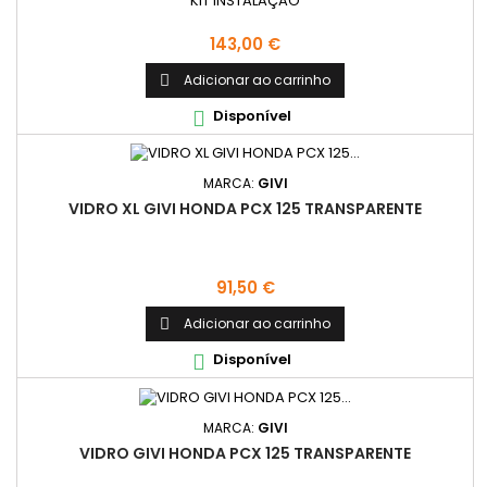
KIT INSTALAÇÃO
Preço
143,00 €
Adicionar ao carrinho

Disponível

MARCA:
GIVI
VIDRO XL GIVI HONDA PCX 125 TRANSPARENTE
Preço
91,50 €
Adicionar ao carrinho

Disponível

MARCA:
GIVI
VIDRO GIVI HONDA PCX 125 TRANSPARENTE