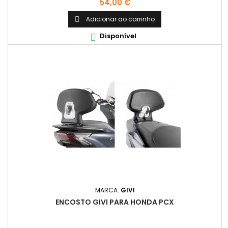
Preço
54,00 €
Adicionar ao carrinho

Disponível

MARCA:
GIVI
ENCOSTO GIVI PARA HONDA PCX