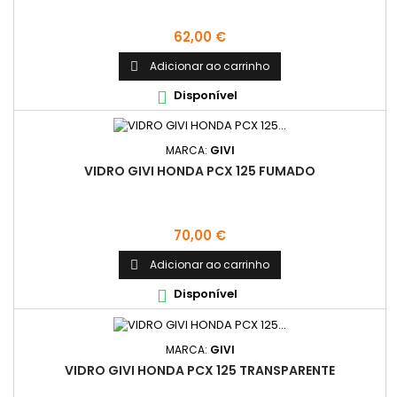
Preço
62,00 €
Adicionar ao carrinho

Disponível

MARCA:
GIVI
VIDRO GIVI HONDA PCX 125 FUMADO
Preço
70,00 €
Adicionar ao carrinho

Disponível

MARCA:
GIVI
VIDRO GIVI HONDA PCX 125 TRANSPARENTE