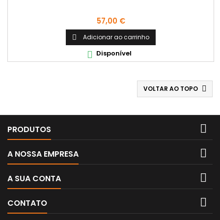
Preço
57,00 €
Adicionar ao carrinho

Disponível

VOLTAR AO TOPO


PRODUTOS

A NOSSA EMPRESA

A SUA CONTA

CONTATO