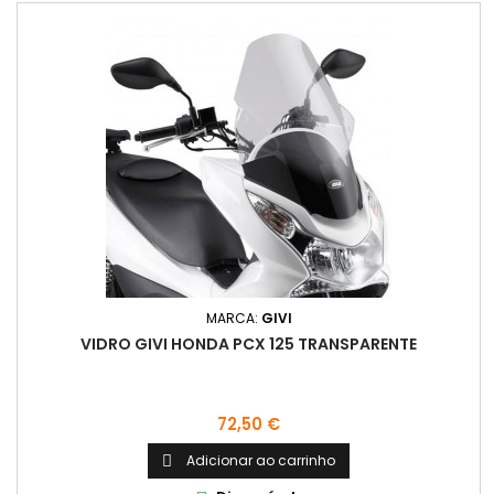
MARCA:
GIVI
VIDRO GIVI HONDA PCX 125 TRANSPARENTE
Preço
72,50 €
Adicionar ao carrinho
