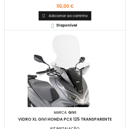
Preço
110,00 €
Adicionar ao carrinho

Disponível

MARCA:
GIVI
VIDRO XL GIVI HONDA PCX 125 TRANSPARENTE
KIT INSTALAÇÃO