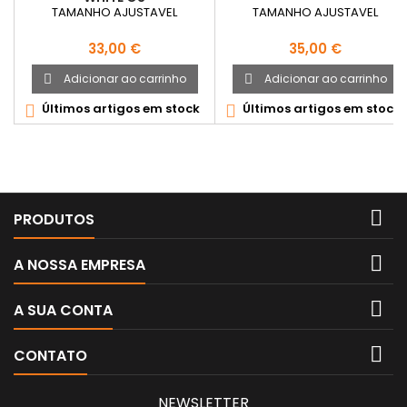
TAMANHO AJUSTAVEL
TAMANHO AJUSTAVEL
Preço
Preço
33,00 €
35,00 €
Adicionar ao carrinho
Adicionar ao carrinho


Últimos artigos em stock
Últimos artigos em stock



PRODUTOS

A NOSSA EMPRESA

A SUA CONTA

CONTATO
NEWSLETTER