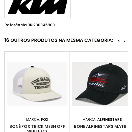
Referência
3KI230045800
16 OUTROS PRODUTOS NA MESMA CATEGORIA:
<
>
MARCA:
FOX
MARCA:
ALPINESTARS
BONÉ FOX TRICK MESH OFF
BONE ALPINESTARS MATRIX
WHITE OS