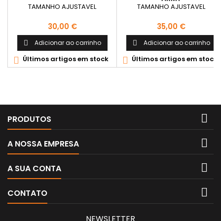
TAMANHO AJUSTAVEL
TAMANHO AJUSTAVEL
Preço
Preço
30,00 €
35,00 €
Adicionar ao carrinho
Adicionar ao carrinho


Últimos artigos em stock
Últimos artigos em stock



PRODUTOS

A NOSSA EMPRESA

A SUA CONTA

CONTATO
NEWSLETTER