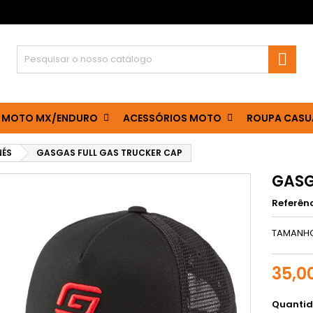

 MOTO MX/ENDURO
ACESSÓRIOS MOTO
ROUPA CASU
NÉS
GASGAS FULL GAS TRUCKER CAP
GASG
Referên
TAMANHO
35,0
Quanti