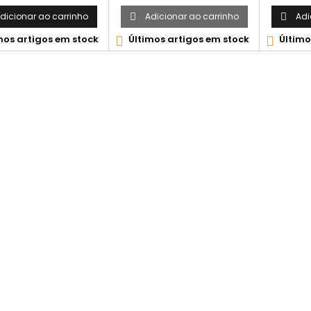
dicionar ao carrinho
Adicionar ao carrinho
Adi


mos artigos em stock
Últimos artigos em stock
Último

