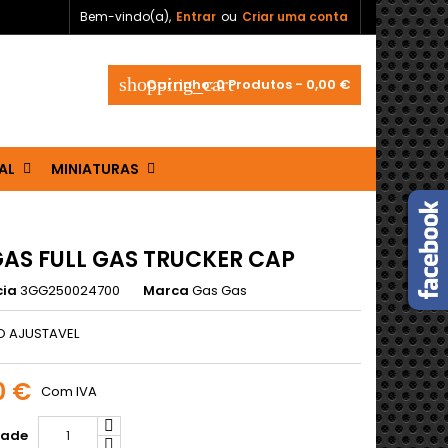
Bem-vindo(a),
Entrar
ou
Criar uma conta
shopping_cart
Carrinho:
0
Produtos - 0,00 €
AL
MINIATURAS
AS FULL GAS TRUCKER CAP
cia
3GG250024700
Marca
Gas Gas
 AJUSTAVEL
0 €
Com IVA
dade