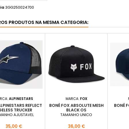
ia
3GG250024700
ROS PRODUTOS NA MESMA CATEGORIA:
RCA:
ALPINESTARS
MARCA:
FOX
LPINESTARS REFLECT
BONÉ FOX ABSOLUTE MESH
BONÉ F
GELESS TRUCKER
BLACK OS
MANHO AJUSTAVEL
TAMANHO UNICO
Preço
Preço
35,00 €
36,00 €