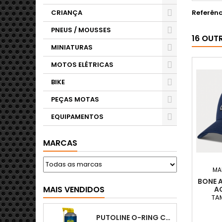
CRIANÇA
Referênc
PNEUS / MOUSSES
16 OUT
MINIATURAS
MOTOS ELÉTRICAS
BIKE
PEÇAS MOTAS
EQUIPAMENTOS
MARCAS
MA
BONE A
MAIS VENDIDOS
A
TA
PUTOLINE O-RING CHAIN LUBE - SPRAY CORRENTE - 0,5 LT