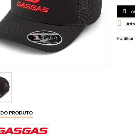
A


Últi
Partilhar
 DO PRODUTO