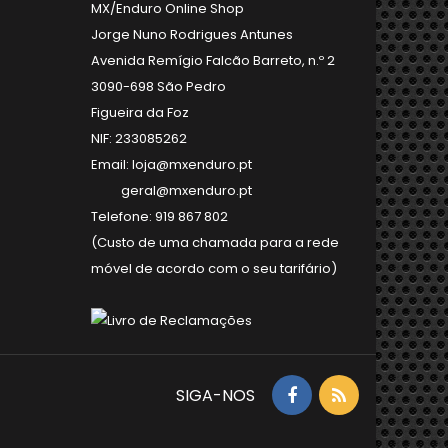
MX/Enduro Online Shop
Jorge Nuno Rodrigues Antunes
Avenida Remígio Falcão Barreto, n.º 2
3090-698 São Pedro
Figueira da Foz
NIF: 233085262
Email: loja@mxenduro.pt
geral@mxenduro.pt
Telefone: 919 867 802
(Custo de uma chamada para a rede
móvel de acordo com o seu tarifário)
SIGA-NOS