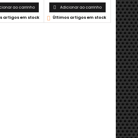
cionar ao carrinho
Adicionar ao carrinho

s artigos em stock
Últimos artigos em stock
