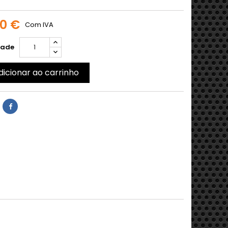
00 €
Com IVA
dade
dicionar ao carrinho