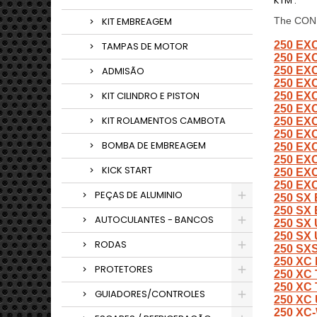
KTM :
KIT EMBREAGEM
The CON.
250 EX
TAMPAS DE MOTOR
250 EX
ADMISÃO
250 EX
250 EX
KIT CILINDRO E PISTON
250 EX
250 EX
KIT ROLAMENTOS CAMBOTA
250 EXC
250 EX
BOMBA DE EMBREAGEM
250 EX
250 EXC
KICK START
250 EX
250 EX
PEÇAS DE ALUMINIO
250 SX
250 SX
AUTOCULANTES - BANCOS
250 SX
250 SX
RODAS
250 SX
250 XC 
PROTETORES
250 XC 
250 XC 
GUIADORES/CONTROLES
250 XC
250 XC