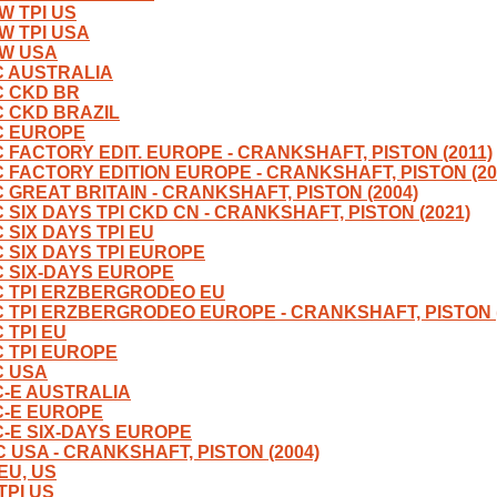
W TPI US
-W TPI USA
-W USA
C AUSTRALIA
C CKD BR
C CKD BRAZIL
C EUROPE
C FACTORY EDIT. EUROPE - CRANKSHAFT, PISTON (2011)
C FACTORY EDITION EUROPE - CRANKSHAFT, PISTON (20
C GREAT BRITAIN - CRANKSHAFT, PISTON (2004)
C SIX DAYS TPI CKD CN - CRANKSHAFT, PISTON (2021)
 SIX DAYS TPI EU
C SIX DAYS TPI EUROPE
C SIX-DAYS EUROPE
C TPI ERZBERGRODEO EU
C TPI ERZBERGRODEO EUROPE - CRANKSHAFT, PISTON (
 TPI EU
C TPI EUROPE
C USA
C-E AUSTRALIA
C-E EUROPE
C-E SIX-DAYS EUROPE
C USA - CRANKSHAFT, PISTON (2004)
EU, US
TPI US