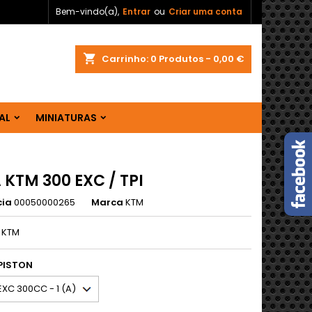
Bem-vindo(a),
Entrar
ou
Criar uma conta
shopping_cart
Carrinho:
0
Produtos - 0,00 €
AL
MINIATURAS
 KTM 300 EXC / TPI
cia
00050000265
Marca
KTM
L KTM
PISTON