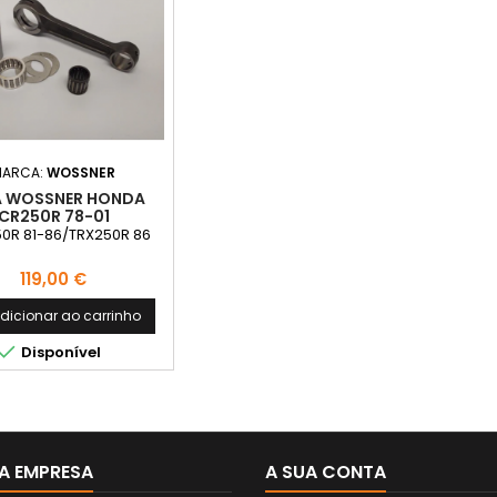
MARCA:
WOSSNER
A WOSSNER HONDA
CR250R 78-01
0R 81-86/TRX250R 86
Preço
119,00 €
dicionar ao carrinho

Disponível
A EMPRESA
A SUA CONTA