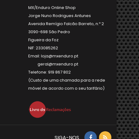
MX/Enduro Online Shop
Jorge Nuno Rodrigues Antunes
Avenida Remígio Falcão Barreto, n.º 2
3090-698 São Pedro
Figueira da Foz
NIF: 233085262
Email: loja@mxenduro.pt
geral@mxenduro.pt
Telefone: 919 867 802
(Custo de uma chamada para a rede
móvel de acordo com o seu tarifário)
SIGA-NOS