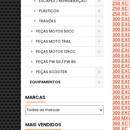
ESCAPES / REFRIGERAÇÃO
250 XC-
250 XC
PLÁSTICOS
250 XC
300 EX
TRAVÕES
300 EX
300 EX
PEÇAS MOTOS 50CC
300 EX
300 EX
PEÇAS MOTO TRAIL
300 EX
300 EX
PEÇAS MOTOS 125CC
300 EX
300 EXC
PEÇAS PW 50 / PW 80
300 EX
300 EX
PEÇAS SCOOTER
300 EX
EQUIPAMENTOS
300 EX
300 EXC
300 EX
MARCAS
300 EX
300 EX
300 EX
300 EX
300 MX
300 XC 
MAIS VENDIDOS
300 XC 