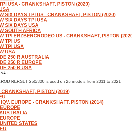
TPI USA - CRANKSHAFT, PISTON (2020)
 USA
W SIX DAYS TPI US - CRANKSHAFT, PISTON (2020)
-W SIX DAYS TPI USA
-W SIX DAYS USA
-W SOUTH AFRICA
-W TPI ERZBERGRODEO US - CRANKSHAFT, PISTON (2020
W TPI US
-W TPI USA
-W USA
DE 250 R AUSTRALIA
DE 250 R EUROPE
DE 250 R USA
NA ;
ROD REP.SET 250/300 is used on 25 models from 2011 to 2021
 - CRANKSHAFT, PISTON (2019)
 EU
 HQV, EUROPE - CRANKSHAFT, PISTON (2014)
, EUROPE
, AUSTRALIA
, EUROPE
, UNITED STATES
 EU