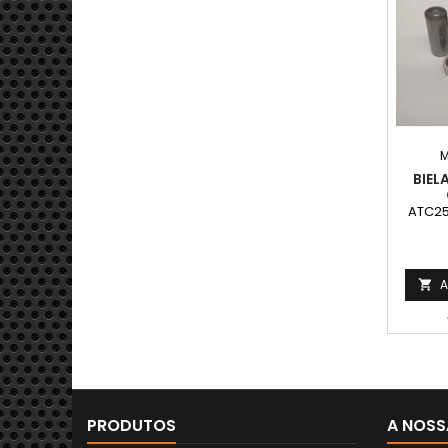
BIEL
ATC25
A

PRODUTOS
A NOSS