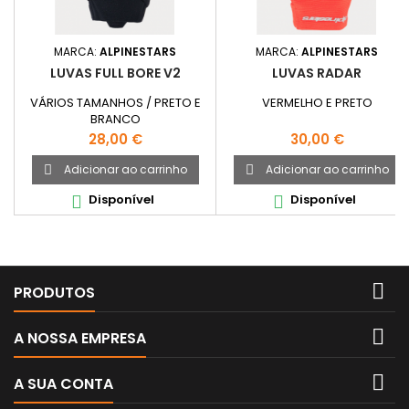
MARCA:
ALPINESTARS
MARCA:
ALPINESTARS
LUVAS FULL BORE V2
LUVAS RADAR
VÁRIOS TAMANHOS / PRETO E
VERMELHO E PRETO
BRANCO
Preço
Preço
28,00 €
30,00 €
Adicionar ao carrinho
Adicionar ao carrinho


Disponível
Disponível



PRODUTOS

A NOSSA EMPRESA

A SUA CONTA