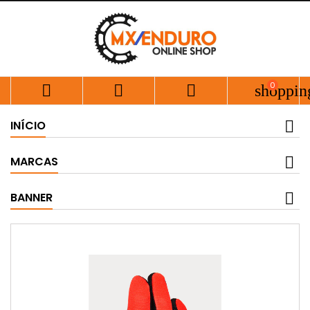
0



shoppin
INÍCIO
MARCAS
BANNER