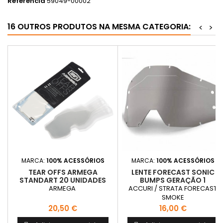
Referência
59049-00002
16 OUTROS PRODUTOS NA MESMA CATEGORIA:
<
>
MARCA:
100% ACESSÓRIOS
MARCA:
100% ACESSÓRIOS
TEAR OFFS ARMEGA
LENTE FORECAST SONIC
STANDART 20 UNIDADES
BUMPS GERAÇÃO 1
ARMEGA
ACCURI / STRATA FORECAST
SMOKE
Preço
Preço
20,50 €
16,00 €