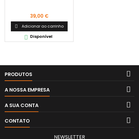
Preço
39,00 €
Adicionar ao carrinho

Disponível


PRODUTOS

A NOSSA EMPRESA

A SUA CONTA

CONTATO
NEWSLETTER