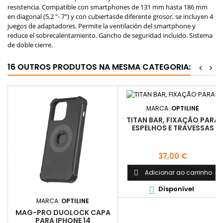
resistencia. Compatible con smartphones de 131 mm hasta 186 mm
en diagonal (5,2 "- 7") y con cubiertasde diferente grosor, se incluyen 4
juegos de adaptadores. Permite la ventilación del smartphone y
reduce el sobrecalentamiento. Gancho de seguridad incluido. Sistema
de doble cierre.
16 OUTROS PRODUTOS NA MESMA CATEGORIA:
<
>
MARCA:
OPTILINE
TITAN BAR, FIXAÇÃO PARA
ESPELHOS E TRAVESSAS
Preço
37,00 €
Adicionar ao carrinho

Disponível

MARCA:
OPTILINE
MAG-PRO DUOLOCK CAPA
PARA IPHONE 14